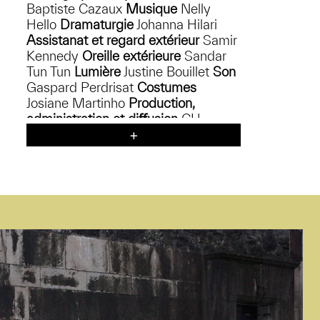
Baptiste Cazaux
Musique
Nelly
Hello
Dramaturgie
Johanna Hilari
Assistanat et regard extérieur
Samir
Kennedy
Oreille extérieure
Sandar
Tun Tun
Lumière
Justine Bouillet
Son
Gaspard Perdrisat
Costumes
Josiane Martinho
Production,
administration et diﬀusion
CH
Yamina Pilli / oh la la – performing
art production
Diﬀusion
internationale
Quentin Legrand –
Rue Branly
Production
HONEYHONEYDANCEDANCE
Coproductions
Pavillon ADC –
association pour la danse
contemporaine, Kaserne Basel
Soutiens
Spectacle créé dans le
cadre du programme
(AC)COMPAGNONS du Pavillon
ADC, soutenue par la Fondation