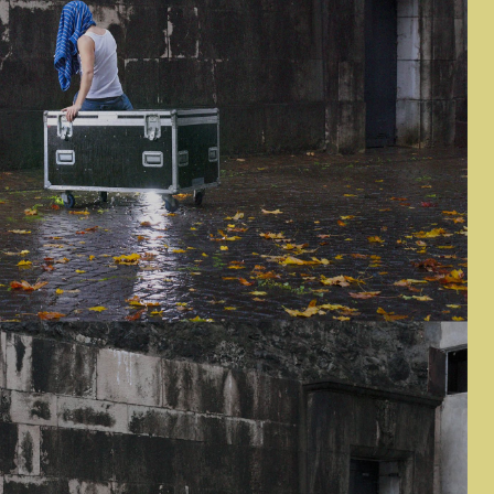
Leenards, Loterie Romande Genève,
Bourse SSA pour les compositeurs
de musique de scène, L’Abri-
Genève.
That’s twisted
est soutenu
par RESO – plateforme de
coproduction 2025.