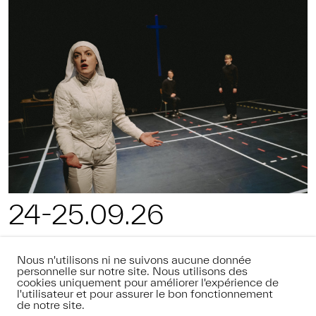
24-25.09.26
Mesure pour mesure Lucile Lacaze I
Nous n'utilisons ni ne suivons aucune donnée
Cie La Grande Panique
personnelle sur notre site. Nous utilisons des
cookies uniquement pour améliorer l'expérience de
l'utilisateur et pour assurer le bon fonctionnement
THÉÂTRE
de notre site.