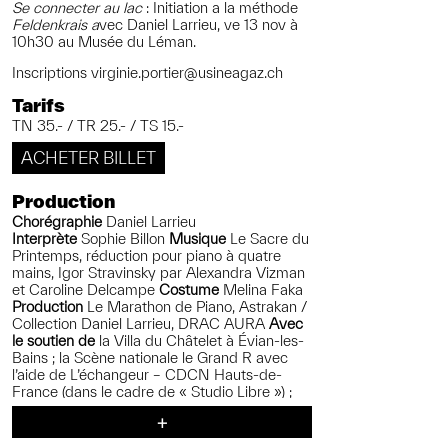
Se connecter au lac
: Initiation a la méthode
Feldenkrais a
vec Daniel Larrieu, ve 13 nov à
10h30 au Musée du Léman.
Inscriptions virginie.portier@usineagaz.ch
Tarifs
TN 35.- / TR 25.- / TS 15.-
ACHETER BILLET
Production
Chorégraphie
Daniel Larrieu
Interprète
Sophie Billon
Musique
Le Sacre du
Printemps, réduction pour piano à quatre
mains, Igor Stravinsky par
Alexandra Vizman
et Caroline Delcampe
Costume
Melina Faka
Production
Le Marathon de Piano, Astrakan /
Collection Daniel Larrieu, DRAC AURA
Avec
le soutien de
la Villa du Châtelet à Évian-les-
Bains ; la Scène nationale le Grand R avec
l’aide de L’échangeur – CDCN Hauts-de-
France (dans le cadre de « Studio Libre ») ;
L’Assemblée, lieu de pratique artistique
à Lyon ; MAD, Maison de la danse de Lyon
Remerciements
Émilie Couturier, Pierre