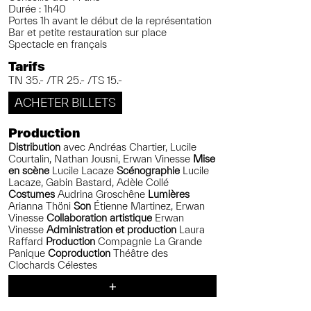
Durée : 1h40
Portes 1h avant le début de la représentation
Bar et petite restauration sur place
Spectacle en français
Tarifs
TN 35.- /TR 25.- /TS 15.-
ACHETER BILLETS
Production
Distribution
avec Andréas Chartier, Lucile
Courtalin, Nathan Jousni, Erwan Vinesse
Mise
en scène
Lucile Lacaze
S
cénographie
Lucile
Lacaze, Gabin Bastard, Adèle Collé
C
ostumes
Audrina Groschêne
Lumières
Arianna Thöni
Son
Étienne Martinez, Erwan
Vinesse
Collaboration artistique
Erwan
Vinesse
A
dministration
et production
Laura
Raffard
P
roduction
Compagnie La Grande
Panique
C
oproduction
Théâtre des
Clochards Célestes