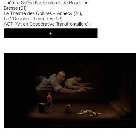
Théâtre Scène Nationale de de Bourg-en-
Bresse (01)
Le Théâtre des Collines – Annecy (74),
La 2Deuche – Lempdes (63)
ACT (Art en Coopérative Transfrontalière) :
Château Rouge – Annemasse,
Am Stram Gram – Genève
Usine à Gaz – Nyon
Scène nationale de Bourg en Bresse
Les Scènes du Jura – Scène nationale
Groupe des 20 – Scènes publiques
Auvergne- Rhône-Alpes
Avec Evguénia Chtchelkova, Jean-Camille
Goimard, Denis Terrasse, Justine Volo
Chorégraphie : Yan Raballand
En collaboration avec Jean-Camille Goimard
Écriture vidéo : Loris Gemignani, Jean-Camille
Goimard
Scénographie : Gaspard Pinta
Construction : Gabriel Burnod, Denis Collas
Costumes :Pétronille Salomé
Son : Madame Miniature
Création lumières et régie générale :
Clémentine Pradier
Régie en tournée : Clémentine Pradier ou
Bastien Pétillard et Benjamin Furbacco