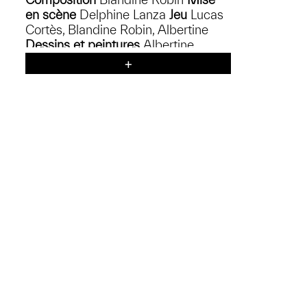
en scène
Delphine Lanza
Jeu
Lucas
Cortès, Blandine Robin, Albertine
Dessins et peintures
Albertine
Création vidéo
Jean-Luc Marchina et
Yann Gioria
Création Lumière
Rémi
Furrer
Création son
Léo Marussich
Scénographie
Sybille Kössler
Constructions, technique
Florian
Cuellar
Administration
Léonore
Friedli