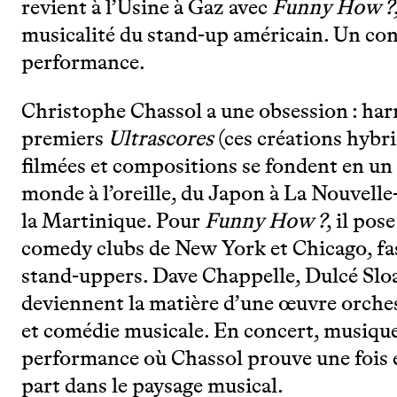
revient à l’Usine à Gaz avec
Funny How ?
musicalité du stand-up américain. Un conc
performance.
Christophe Chassol a une obsession : harm
premiers
Ultrascores
(ces créations hybr
filmées et compositions se fondent en un s
monde à l’oreille, du Japon à La Nouvelle
la Martinique. Pour
Funny How ?
, il pos
comedy clubs de New York et Chicago, fasc
stand-uppers. Dave Chappelle, Dulcé Sloa
deviennent la matière d’une œuvre orchest
et comédie musicale. En concert, musiqu
performance où Chassol prouve une fois e
part dans le paysage musical.