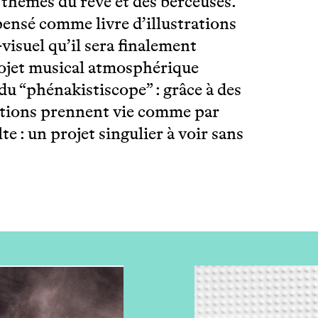
 thèmes du rêve et des berceuses.
 pensé comme livre d’illustrations
visuel qu’il sera finalement
ojet musical atmosphérique
du “phénakistiscope” : grâce à des
trations prennent vie comme par
e : un projet singulier à voir sans