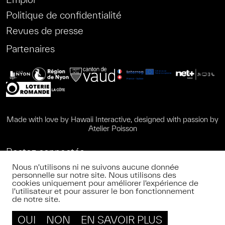
Politique de confidentialité
Revues de presse
Partenaires
Made with love by
Hawaii Interactive
, designed with passion by
Atelier Poisson
Restez connectés
Nous n'utilisons ni ne suivons aucune donnée
personnelle sur notre site. Nous utilisons des
cookies uniquement pour améliorer l'expérience de
l'utilisateur et pour assurer le bon fonctionnement
FR
de notre site.
NEWSLETTER
OUI
NON
EN SAVOIR PLUS