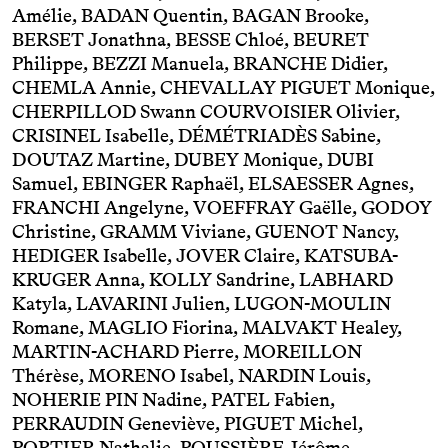
Amélie, BADAN Quentin, BAGAN Brooke,
BERSET Jonathna, BESSE Chloé, BEURET
Philippe, BEZZI Manuela, BRANCHE Didier,
CHEMLA Annie, CHEVALLAY PIGUET Monique,
CHERPILLOD Swann COURVOISIER Olivier,
CRISINEL Isabelle, DÉMÉTRIADÈS Sabine,
DOUTAZ Martine, DUBEY Monique, DUBI
Samuel, EBINGER Raphaël, ELSAESSER Agnes,
FRANCHI Angelyne, VOEFFRAY Gaëlle, GODOY
Christine, GRAMM Viviane, GUENOT Nancy,
HEDIGER Isabelle, JOVER Claire, KATSUBA-
KRUGER Anna, KOLLY Sandrine, LABHARD
Katyla, LAVARINI Julien, LUGON-MOULIN
Romane, MAGLIO Fiorina, MALVAKT Healey,
MARTIN-ACHARD Pierre, MOREILLON
Thérèse, MORENO Isabel, NARDIN Louis,
NOHERIE PIN Nadine, PATEL Fabien,
PERRAUDIN Geneviève, PIGUET Michel,
PORTIER Nathalie, POUSSIÈRE Jérôme,